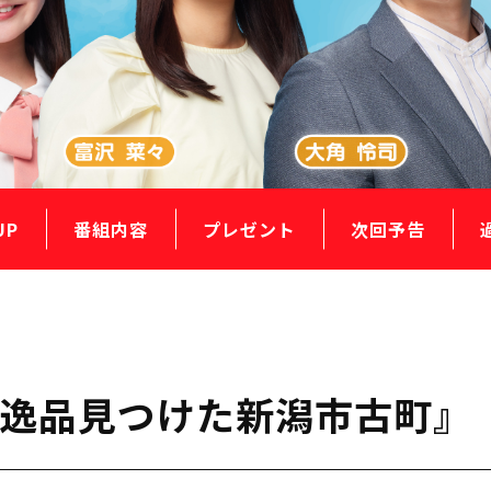
UP
番組内容
プレゼント
次回予告
の逸品見つけた新潟市古町』