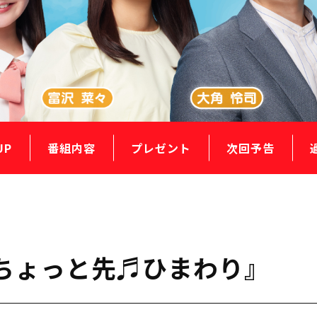
UP
番組内容
プレゼント
次回予告
はちょっと先♬ひまわり』