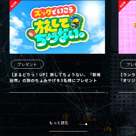
プレゼント
プレ
【まるどりっ！UP】旅してちょうない。「新発
【ランラ
田市」の旅のちょみやげを3名様にプレゼント
『オリジ
もっと読む