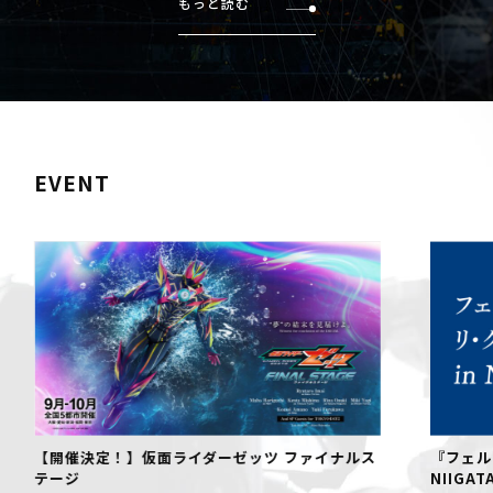
もっと読む
EVENT
【開催決定！】仮面ライダーゼッツ ファイナルス
『フェル
テージ
NIIGAT