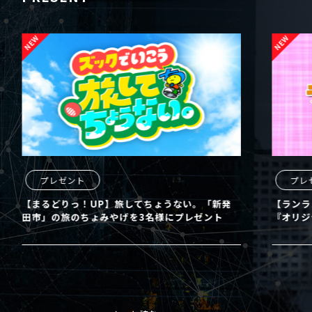
プレゼント
プレ
【まるどりっ！UP】旅してちょうない。「新発
【ランラ
田市」の旅のちょみやげを3名様にプレゼント
『オリジ