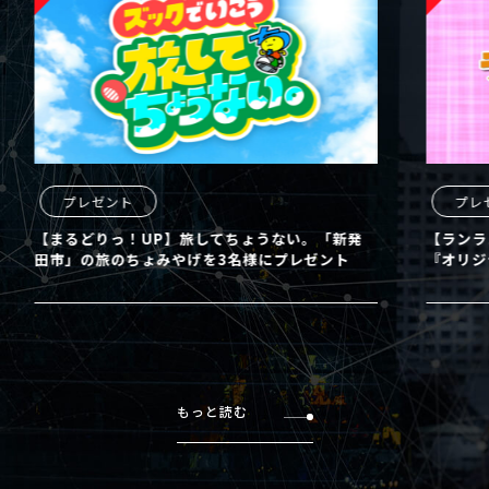
プレゼント
プレ
【まるどりっ！UP】旅してちょうない。「新発
【ランラ
田市」の旅のちょみやげを3名様にプレゼント
『オリジ
もっと読む