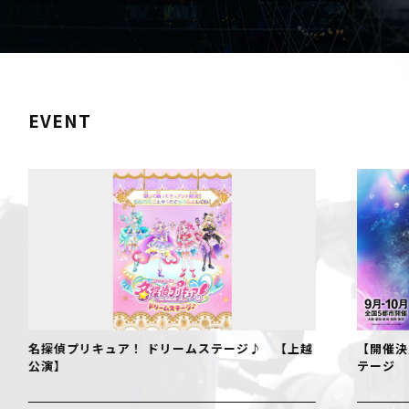
EVENT
名探偵プリキュア！ ドリームステージ♪ 【上越
【開催決
公演】
テージ