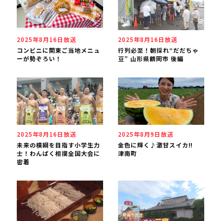
2025年8月16日放送
2025年8月16日放送
コンビニに関東ご当地メニュ
行列必至！朝採れ“だだちゃ
ーが勢ぞろい！
豆” 山形県鶴岡市 後編
2025年8月16日放送
2025年8月9日放送
未来の横綱を目指す小学生力
金色に輝く♪激甘スイカ‼
士！わんぱく相撲全国大会に
津南町
密着