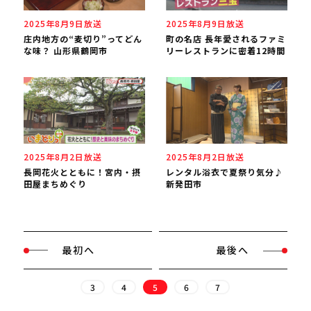
2025年8月9日放送
2025年8月9日放送
庄内地方の“麦切り”ってどん
町の名店 長年愛されるファミ
な味？ 山形県鶴岡市
リーレストランに密着12時間
2025年8月2日放送
2025年8月2日放送
長岡花火とともに！宮内・摂
レンタル浴衣で夏祭り気分♪
田屋まちめぐり
新発田市
最初へ
最後へ
3
4
5
6
7