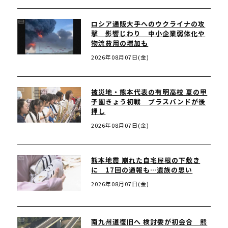
ロシア通販大手へのウクライナの攻
撃 影響じわり 中小企業弱体化や
物流費用の増加も
2026年08月07日(金)
被災地・熊本代表の有明高校 夏の甲
子園きょう初戦 ブラスバンドが後
押し
2026年08月07日(金)
熊本地震 崩れた自宅屋根の下敷き
に 17回の通報も…遺族の思い
2026年08月07日(金)
南九州道復旧へ 検討委が初会合 熊