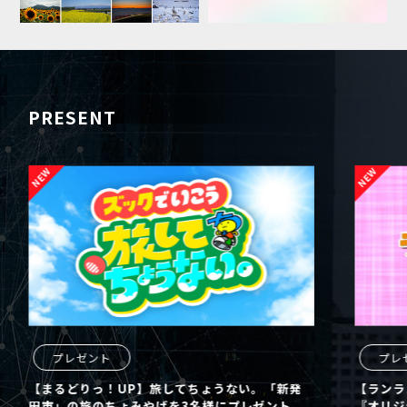
PRESENT
プレゼント
プレ
【まるどりっ！UP】旅してちょうない。「新発
【ランラ
田市」の旅のちょみやげを3名様にプレゼント
『オリジ