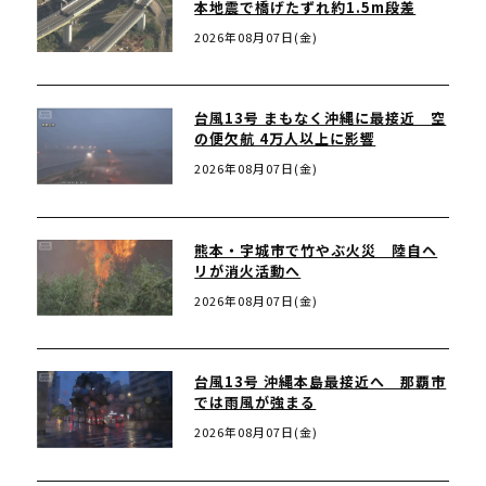
本地震で橋げたずれ約1.5m段差
2026年08月07日(金)
台風13号 まもなく沖縄に最接近 空
の便欠航 4万人以上に影響
2026年08月07日(金)
熊本・宇城市で竹やぶ火災 陸自ヘ
リが消火活動へ
2026年08月07日(金)
台風13号 沖縄本島最接近へ 那覇市
では雨風が強まる
2026年08月07日(金)