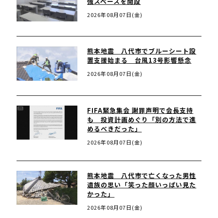
強スペースを開設
2026年08月07日(金)
熊本地震 八代市でブルーシート設
置支援始まる 台風13号影響懸念
2026年08月07日(金)
FIFA緊急集会 謝罪声明で会長支持
も 投資計画めぐり「別の方法で進
めるべきだった」
2026年08月07日(金)
熊本地震 八代市で亡くなった男性
遺族の思い「笑った顔いっぱい見た
かった」
2026年08月07日(金)