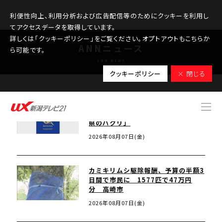
利便性向上、利用分析および広告配信等のためにクッキーを利用し
てアクセスデータを取得しています。
詳しくは「クッキーポリシー」をご覧ください。オプトアウトもこちらか
ANNニュース
ら可能です。
ANN NEWS
クッキーポリシー
× 閉じる
茨城県も「パスポート」発行 スタ
ンプラリーで集客狙う 知事「群馬
県のパクリ」
2026年08月07日(金)
カミキリムシ駆除報酬、予算の半額3
日間で市民に 1577匹で47万円
分 高崎市
2026年08月07日(金)