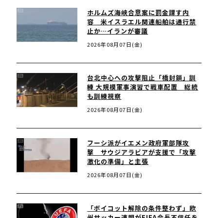
ホルムズ海峡合意案に罰金課す内
容 米イスラエル関連船舶は通行禁
止か…イランが審議
2026年08月07日(金)
台北中心への攻撃阻止「橋封鎖」訓
練 大規模軍事演習で戦車配置 総統
も訓練視察
2026年08月07日(金)
フーシ派がイエメン政府軍部隊攻
撃 サウジアラビアが支援で「攻撃
激化の準備」と主張
2026年08月07日(金)
「ボイコット解除の条件整わず」欧
州サッカー連盟がFIFA会長不信任を