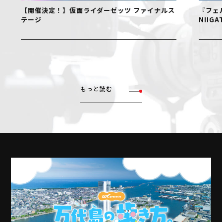
【開催決定！】仮面ライダーゼッツ ファイナルス
『フェル
テージ
NIIGAT
もっと読む