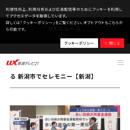
利便性向上、利用分析および広告配信等のためにクッキーを利用し
てアクセスデータを取得しています。
詳しくは「クッキーポリシー」をご覧ください。オプトアウトもこちらか
UXニュース
ら可能です。
NEWS
クッキーポリシー
× 閉じる
2025.10.01
「赤い羽根共同募金」が全国一斉で始ま
る 新潟市でセレモニー【新潟】