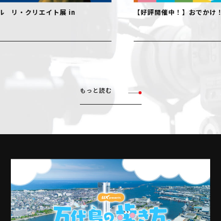
【好評開催中！】おでかけ！絵本ミュージアム
【好評
でデザ
もっと読む