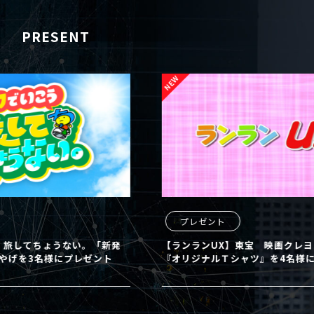
PRESENT
プレゼント
プレ
【ランランUX】東宝 映画クレヨンしんちゃん
【まる
『オリジナルＴシャツ』を4名様にプレゼント
田市」