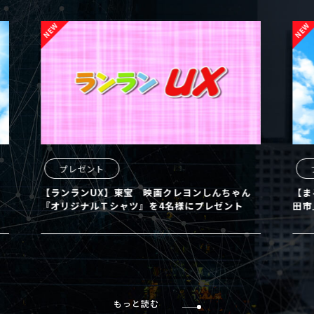
プレゼント
プレ
【ランランUX】東宝 映画クレヨンしんちゃん
【まるど
『オリジナルＴシャツ』を4名様にプレゼント
田市」の
もっと読む