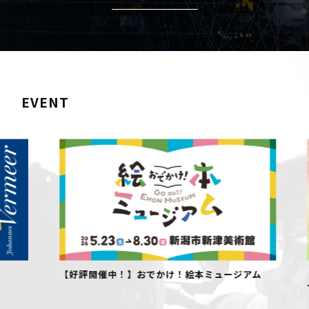
EVENT
【好評開催中！】おでかけ！絵本ミュージアム
【好評開
でデザイ