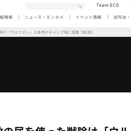
Team ECO
組情報
ニュース・エンタメ
イベント情報
試写会
除け「ウルフピー」三条市のキャンプ場に設置【新潟】
敵の尿を使った獣除け「ウル