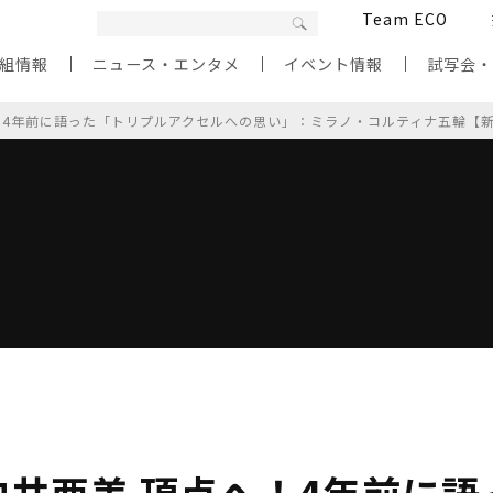
Team ECO
組情報
ニュース・エンタメ
イベント情報
試写会
！4年前に語った「トリプルアクセルへの思い」：ミラノ・コルティナ五輪【
井亜美 頂点へ！4年前に語