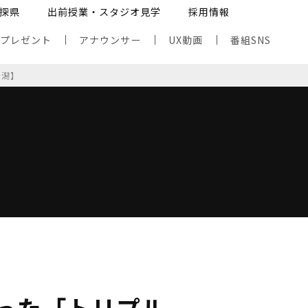
探県
出前授業・スタジオ見学
採用情報
・プレゼント
アナウンサー
UX動画
番組SNS
新潟】
った「トリプル