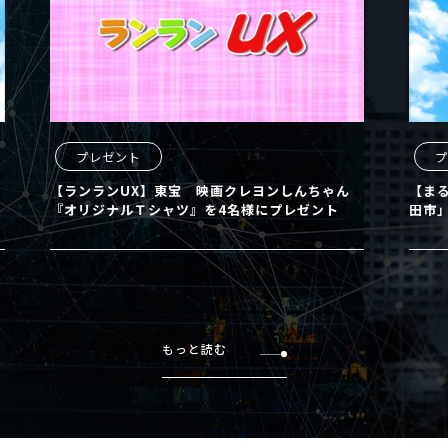
プレゼント
プレ
【ランランUX】東宝 映画クレヨンしんちゃん
【まるど
『オリジナルＴシャツ』を4名様にプレゼント
田市」の
もっと読む