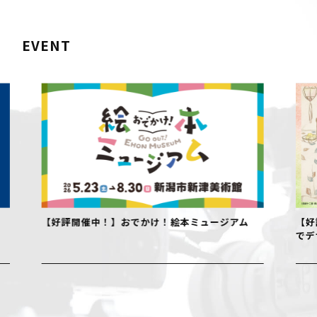
EVENT
【好評開催中！】おでかけ！絵本ミュージアム
【好評開
でデザイ