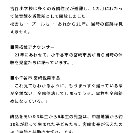
吉谷小学校は多くの近隣住民が避難し、1カ月にわたっ
て体育館を避難所として開放しました。
校舎も･･･プールも･･･あれから21年。当時の傷跡は見
えません。
■岡拓哉アナウンサー
「21年にあわせて、小千谷市の宮崎市長が自ら当時の体
験を児童たちに語っています。」
■小千谷市 宮崎悦男市長
「これ見てもわかるように、もうまっすぐ建っている家
が全然ない。全部倒壊してしまってうる。電柱も全部斜
めになっている。」
講話を聞いた3年生から6年生の児童は、中越地震から約
10年が経って生まれた子どもたち。宮崎市長が伝えたの
は〝自助と共助の大切さ〟です。