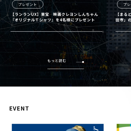
プレゼント
プレ
【ランランUX】東宝 映画クレヨンしんちゃん
【まるど
『オリジナルＴシャツ』を4名様にプレゼント
田市」の
もっと読む
EVENT