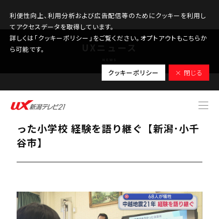
利便性向上、利用分析および広告配信等のためにクッキーを利用し
てアクセスデータを取得しています。
詳しくは「クッキーポリシー」をご覧ください。オプトアウトもこちらか
UXニュース
ら可能です。
NEWS
クッキーポリシー
× 閉じる
2025.10.23
【中越地震から21年】当時避難所とな
った小学校 経験を語り継ぐ【新潟･小千
谷市】