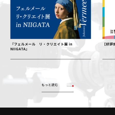
『フェルメール リ・クリエイト展 in
【好評開
NIIGATA』
もっと読む