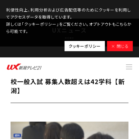
利便性向上、利用分析および広告配信等のためにクッキーを利用し
てアクセスデータを取得しています。
詳しくは「クッキーポリシー」をご覧ください。オプトアウトもこちらか
UXニュース
ら可能です。
NEWS
クッキーポリシー
× 閉じる
2026.02.26
【志願変更後の倍率発表】県内の公立高
校一般入試 募集人数超えは42学科【新
潟】