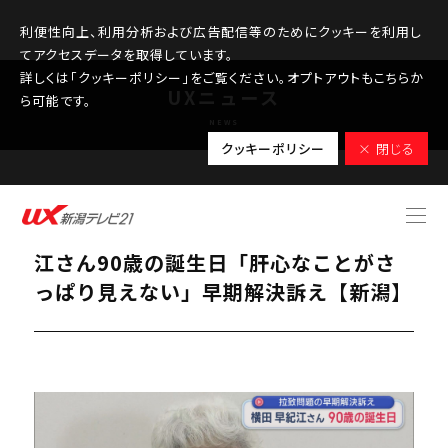
利便性向上、利用分析および広告配信等のためにクッキーを利用し
てアクセスデータを取得しています。
詳しくは「クッキーポリシー」をご覧ください。オプトアウトもこちらか
UXニュース
ら可能です。
NEWS
クッキーポリシー
× 閉じる
2026.02.04
【拉致問題】横田めぐみさんの母・早紀
江さん90歳の誕生日「肝心なことがさ
っぱり見えない」早期解決訴え【新潟】