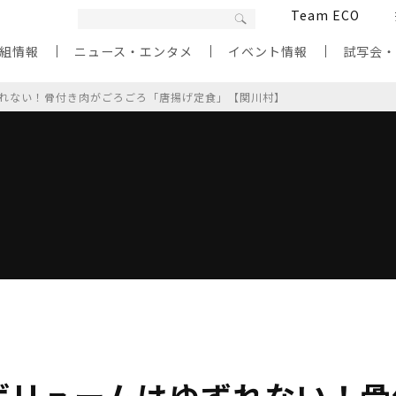
Team ECO
組情報
ニュース・エンタメ
イベント情報
試写会
れない！骨付き肉がごろごろ「唐揚げ定食」【関川村】
ボリュームはゆずれない！骨