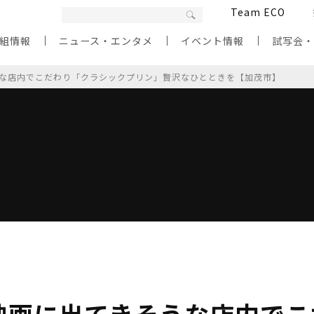
Team ECO
組情報
ニュース・エンタメ
イベント情報
試写会
な店内でこだわり「クラシックプリン」贅沢なひとときを【加茂市】
映画に出てきそうな店内でこ