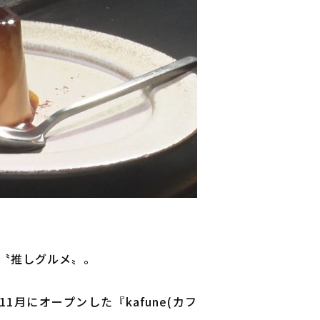
も〝推しグルメ〟。
月にオープンした『kafune(カフ