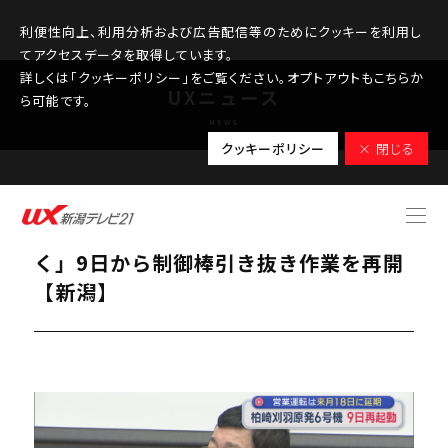
利便性向上、利用分析および広告配信等のためにクッキーを利用し
てアクセスデータを取得しています。
詳しくは「クッキーポリシー」をご覧ください。オプトアウトもこちらか
UXニュース
ら可能です。
NEWS
クッキーポリシー
× 閉じる
2026.02.06
【柏崎刈羽原発】「一歩ずつ進めてい
く」9日から制御棒引き抜き作業を再開
【新潟】