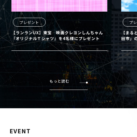
プレゼント
プレ
【ランランUX】東宝 映画クレヨンしんちゃん
【まるど
『オリジナルＴシャツ』を4名様にプレゼント
田市」の
もっと読む
EVENT