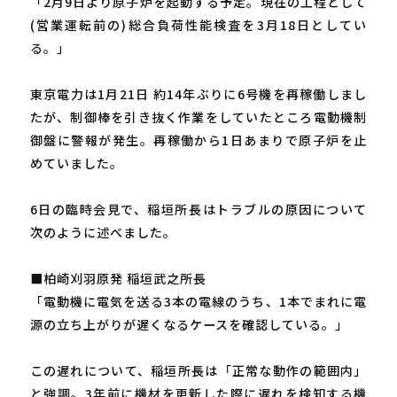
「2月9日より原子炉を起動する予定。現在の工程として
(営業運転前の)総合負荷性能検査を3月18日としてい
る。」
東京電力は1月21日 約14年ぶりに6号機を再稼働しまし
たが、制御棒を引き抜く作業をしていたところ電動機制
御盤に警報が発生。再稼働から1日あまりで原子炉を止
めていました。
6日の臨時会見で、稲垣所長はトラブルの原因について
次のように述べました。
■柏崎刈羽原発 稲垣武之所長
「電動機に電気を送る3本の電線のうち、1本でまれに電
源の立ち上がりが遅くなるケースを確認している。」
この遅れについて、稲垣所長は「正常な動作の範囲内」
と強調。3年前に機材を更新した際に遅れを検知する機