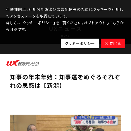
利便性向上、利用分析および広告配信等のためにクッキーを利用し
てアクセスデータを取得しています。
詳しくは「クッキーポリシー」をご覧ください。オプトアウトもこちらか
UXニュース
ら可能です。
NEWS
クッキーポリシー
× 閉じる
2026.01.06
【柏崎刈羽原発】再稼働の判断を下した
知事の年末年始：知事選をめぐるそれぞ
れの思惑は【新潟】