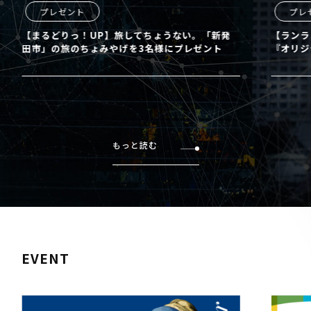
プレゼント
プレ
【まるどりっ！UP】旅してちょうない。「新発
【ランラ
田市」の旅のちょみやげを3名様にプレゼント
『オリジ
もっと読む
EVENT