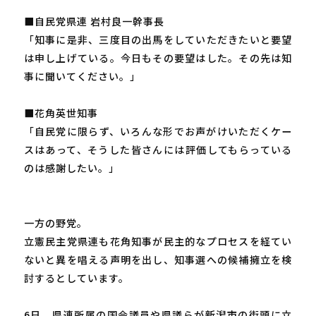
■自民党県連 岩村良一幹事長
「知事に是非、三度目の出馬をしていただきたいと要望
は申し上げている。今日もその要望はした。その先は知
事に聞いてください。」
■花角英世知事
「自民党に限らず、いろんな形でお声がけいただくケー
スはあって、そうした皆さんには評価してもらっている
のは感謝したい。」
一方の野党。
立憲民主党県連も花角知事が民主的なプロセスを経てい
ないと異を唱える声明を出し、知事選への候補擁立を検
討するとしています。
6日、県連所属の国会議員や県議らが新潟市の街頭に立