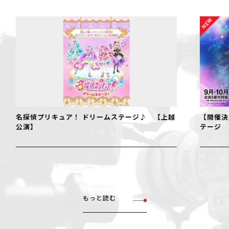
名探偵プリキュア！ ドリームステージ♪ 【上越
【開催決
公演】
テージ
もっと読む