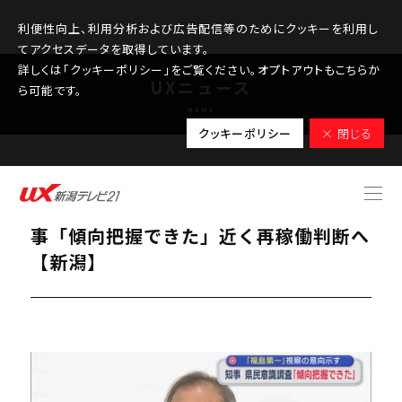
利便性向上、利用分析および広告配信等のためにクッキーを利用し
てアクセスデータを取得しています。
詳しくは「クッキーポリシー」をご覧ください。オプトアウトもこちらか
UXニュース
ら可能です。
NEWS
クッキーポリシー
× 閉じる
2025.11.12
【柏崎刈羽原発｜県民意識調査】花角知
事「傾向把握できた」近く再稼働判断へ
【新潟】