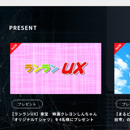
PRESENT
プレゼント
プレ
【ランランUX】東宝 映画クレヨンしんちゃん
【まるど
『オリジナルＴシャツ』を4名様にプレゼント
田市」の