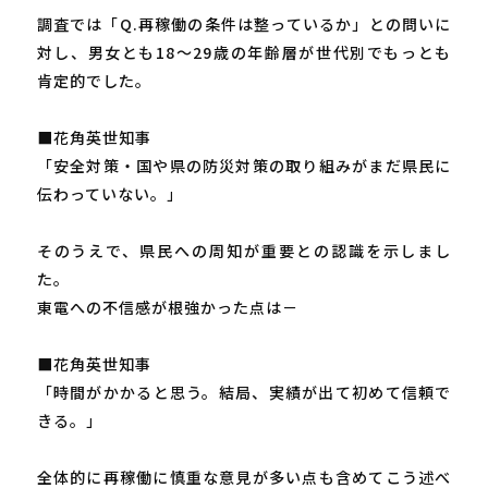
調査では「Q.再稼働の条件は整っているか」との問いに
対し、男女とも18～29歳の年齢層が世代別でもっとも
肯定的でした。
■花角英世知事
「安全対策・国や県の防災対策の取り組みがまだ県民に
伝わっていない。」
そのうえで、県民への周知が重要との認識を示しまし
た。
東電への不信感が根強かった点は－
■花角英世知事
「時間がかかると思う。結局、実績が出て初めて信頼で
きる。」
全体的に再稼働に慎重な意見が多い点も含めてこう述べ