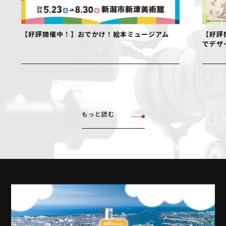
【好評開催中！】おでかけ！絵本ミュージアム
【好評開
でデザイ
もっと読む