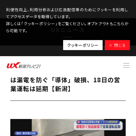
利便性向上、利用分析および広告配信等のためにクッキーを利用し
てアクセスデータを取得しています。
詳しくは「クッキーポリシー」をご覧ください。オプトアウトもこちらか
UXニュース
ら可能です。
NEWS
クッキーポリシー
× 閉じる
2026.03.18
【柏崎刈羽原発｜6号機】トラブル原因
は漏電を防ぐ「導体」破損、18日の営
業運転は延期【新潟】