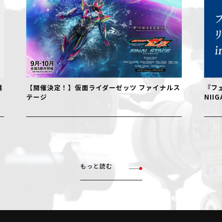
【開催決定！】仮面ライダーゼッツ ファイナルス
『フェル
テージ
NIIGAT
もっと読む