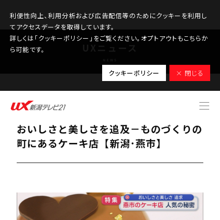
利便性向上、利用分析および広告配信等のためにクッキーを利用し
てアクセスデータを取得しています。
詳しくは「クッキーポリシー」をご覧ください。オプトアウトもこちらか
UXニュース
ら可能です。
NEWS
クッキーポリシー
× 閉じる
2025.11.20
【特集】〝ケーキの美しさ〟の秘密は？
おいしさと美しさを追及－ものづくりの
町にあるケーキ店【新潟･燕市】