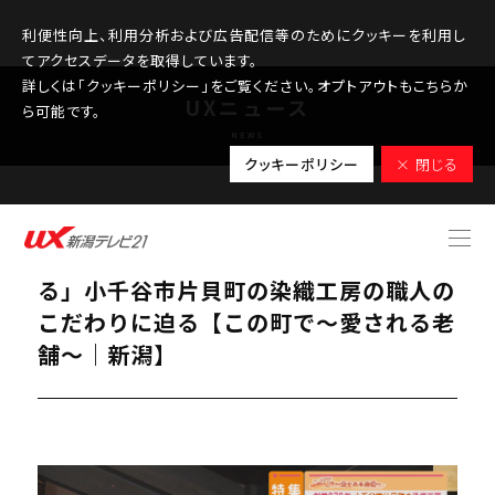
利便性向上、利用分析および広告配信等のためにクッキーを利用し
てアクセスデータを取得しています。
詳しくは「クッキーポリシー」をご覧ください。オプトアウトもこちらか
UXニュース
ら可能です。
NEWS
クッキーポリシー
× 閉じる
2025.09.26
【特集】創業270年「攻めて伝統を守
る」小千谷市片貝町の染織工房の職人の
こだわりに迫る【この町で～愛される老
舗～｜新潟】