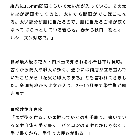
縦糸に1.5mm間隔くらいで太い糸が入っている。その太
い糸が断面をつくると、太いから断面がでこぼこにな
る。太い部分が肌に当たるので、肌に当たる面積が狭く
なって さらっとしている着心地。春から秋口、割とオー
ルシーズン対応で。」
世界最大級の花火・四尺玉で知られる小千谷市片貝町。
古くから商人や職人が多く、通りには商店が立ち並んで
いたことから『花火と職人のまち』とも言われてきまし
た。全国各地から注文が入り、2～10月まで繁忙期が続
きます。
■松井佑介専務
「まず型を作る。いま掘っているのも手彫り。書いてい
る文字自体も手で書く。パソコンの文字とかじゃなくて
手で書くから、手作りの良さが出る。」