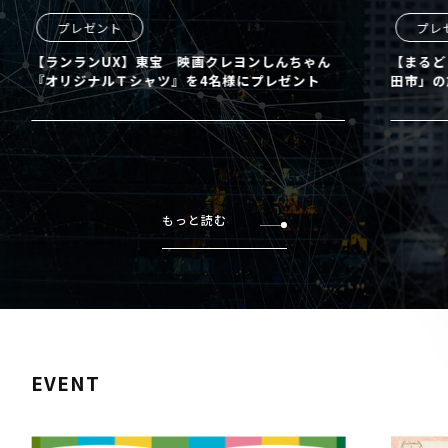
プレゼント
プレ
【ランランUX】東宝 映画クレヨンしんちゃん
【まるど
『オリジナルＴシャツ』を4名様にプレゼント
田市」の
もっと読む
EVENT