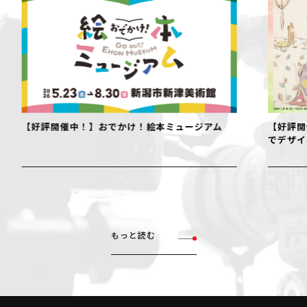
【好評開催中！】おでかけ！絵本ミュージアム
【好評開
でデザイ
もっと読む