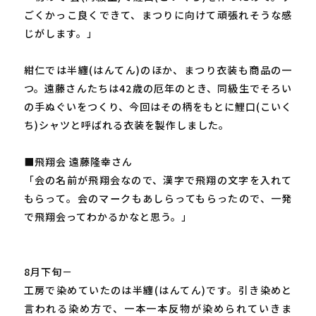
ごくかっこ良くできて、まつりに向けて頑張れそうな感
じがします。」
紺仁では半纏(はんてん)のほか、まつり衣装も商品の一
つ。遠藤さんたちは42歳の厄年のとき、同級生でそろい
の手ぬぐいをつくり、今回はその柄をもとに鯉口(こいく
ち)シャツと呼ばれる衣装を製作しました。
■飛翔会 遠藤隆幸さん
「会の名前が飛翔会なので、漢字で飛翔の文字を入れて
もらって。会のマークもあしらってもらったので、一発
で飛翔会ってわかるかなと思う。」
8月下旬－
工房で染めていたのは半纏(はんてん)です。引き染めと
言われる染め方で、一本一本反物が染められていきま