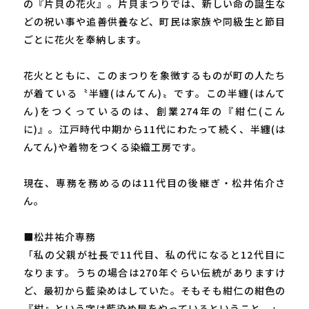
の『片貝の花火』。片貝まつりでは、新しい命の誕生な
どの祝い事や追善供養など、町民は家族や同級生と節目
ごとに花火を奉納します。
花火とともに、このまつりを象徴するものが町の人たち
が着ている〝半纏(はんてん)〟です。この半纏(はんて
ん)をつくっているのは、創業274年の『紺仁(こん
に)』。江戸時代中期から11代にわたって続く、半纏(は
んてん)や着物をつくる染織工房です。
現在、専務を務めるのは11代目の後継ぎ・松井佑介さ
ん。
■松井祐介専務
「私の父親が社長で11代目、私の代になると12代目に
なります。うちの場合は270年ぐらい伝統がありますけ
ど、最初から藍染めはしていた。そもそも紺仁の紺色の
『紺』という字は藍染め屋をやっているということ。」