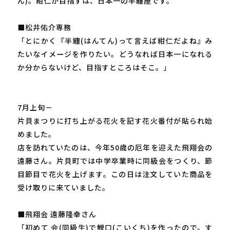
ん)。紺仁が目指すは、日本一の半纏屋です。
■松井佑介専務
「とにかく『半纏(はんてん)って言えば紺仁だよね』み
たいなイメージを作りたい。どうなれば日本一になれる
か分からないけど、目指すところはそこ。」
7月上旬－
片貝まつりに打ち上がる花火を記す花火番付が貼られ始
めました。
店を訪れていたのは、今年50歳の厄年を迎えた飛翔会の
遠藤さん。片貝町では中学卒業時に同級会をつくり、節
目節目で花火を上げます。この日は注文していた商品を
受け取りに来ていました。
■飛翔会 遠藤隆幸さん
「初めて 会(同級生)で鯉口(こいくち)を作ったので。す