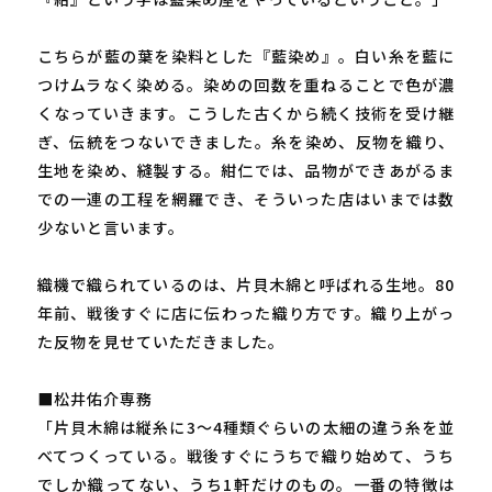
こちらが藍の葉を染料とした『藍染め』。白い糸を藍に
つけムラなく染める。染めの回数を重ねることで色が濃
くなっていきます。こうした古くから続く技術を受け継
ぎ、伝統をつないできました。糸を染め、反物を織り、
生地を染め、縫製する。紺仁では、品物ができあがるま
での一連の工程を網羅でき、そういった店はいまでは数
少ないと言います。
織機で織られているのは、片貝木綿と呼ばれる生地。80
年前、戦後すぐに店に伝わった織り方です。織り上がっ
た反物を見せていただきました。
■松井佑介専務
「片貝木綿は縦糸に3～4種類ぐらいの太細の違う糸を並
べてつくっている。戦後すぐにうちで織り始めて、うち
でしか織ってない、うち1軒だけのもの。一番の特徴は