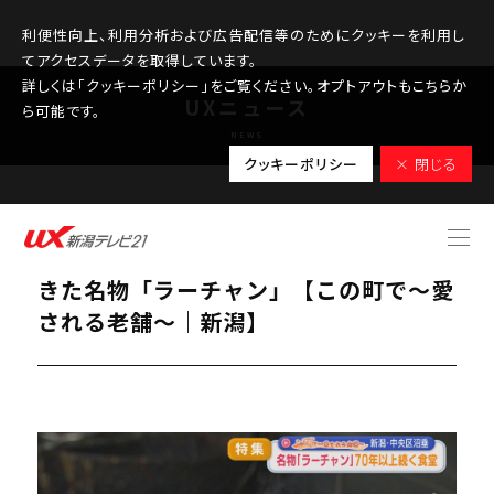
利便性向上、利用分析および広告配信等のためにクッキーを利用し
てアクセスデータを取得しています。
詳しくは「クッキーポリシー」をご覧ください。オプトアウトもこちらか
UXニュース
ら可能です。
NEWS
クッキーポリシー
× 閉じる
2026.02.27
【特集】70年以上続く食堂で愛されて
きた名物「ラーチャン」【この町で～愛
される老舗～｜新潟】