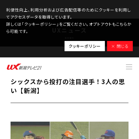
利便性向上、利用分析および広告配信等のためにクッキーを利用し
てアクセスデータを取得しています。
詳しくは「クッキーポリシー」をご覧ください。オプトアウトもこちらか
UXニュース
ら可能です。
NEWS
クッキーポリシー
× 閉じる
2025.10.22
【特集｜プロ野球ドラフト会議②】オイ
シックスから投打の注目選手！3人の思
い【新潟】