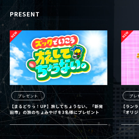
PRESENT
プレゼント
プレ
【まるどりっ！UP】旅してちょうない。「新発
【ランラ
田市」の旅のちょみやげを3名様にプレゼント
『オリジ