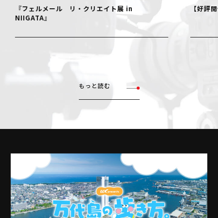
『フェルメール リ・クリエイト展 in
【好評開
NIIGATA』
もっと読む