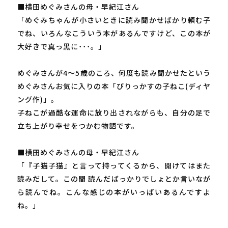
■横田めぐみさんの母・早紀江さん
「めぐみちゃんが小さいときに読み聞かせばかり頼む子
でね、いろんなこういう本があるんですけど、この本が
大好きで真っ黒に･･･。」
めぐみさんが4～5歳のころ、何度も読み聞かせたという
めぐみさんお気に入りの本「びりっかすの子ねこ(ディヤ
ング作)」。
子ねこが過酷な運命に放り出されながらも、自分の足で
立ち上がり幸せをつかむ物語です。
■横田めぐみさんの母・早紀江さん
「『子猫子猫』と言って持ってくるから、開けてはまた
読みだして。この間 読んだばっかりでしょとか言いなが
ら読んでね。こんな感じの本がいっぱいあるんですよ
ね。」