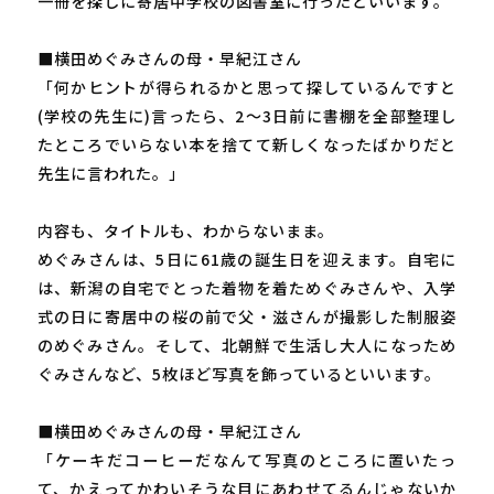
一冊を探しに寄居中学校の図書室に行ったといいます。
■横田めぐみさんの母・早紀江さん
「何かヒントが得られるかと思って探しているんですと
(学校の先生に)言ったら、2～3日前に書棚を全部整理し
たところでいらない本を捨てて新しくなったばかりだと
先生に言われた。」
内容も、タイトルも、わからないまま。
めぐみさんは、5日に61歳の誕生日を迎えます。自宅に
は、新潟の自宅でとった着物を着ためぐみさんや、入学
式の日に寄居中の桜の前で父・滋さんが撮影した制服姿
のめぐみさん。そして、北朝鮮で生活し大人になっため
ぐみさんなど、5枚ほど写真を飾っているといいます。
■横田めぐみさんの母・早紀江さん
「ケーキだコーヒーだなんて写真のところに置いたっ
て、かえってかわいそうな目にあわせてるんじゃないか