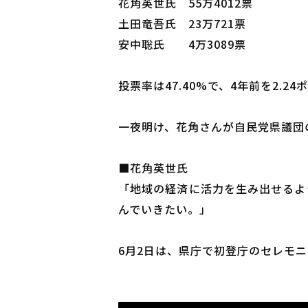
花角英世氏 55万4012票
土田竜吾氏 23万721票
安中聡氏 4万3089票
投票率は47.40%で、4年前を2.2
一夜明け、花角さんが自民党県議団
■花角英世氏
「地域の経済に活力を生み出せるよ
んでいきたい。」
6月2日は、県庁で初登庁のセレモ