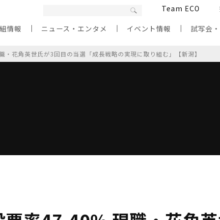
Team ECO
組情報
ニュース・エンタメ
イベント情報
試写会
 現職・花角英世氏が3回目の当選「成長戦略の実現に取り組む」【新潟】
票率47.40% 現職・花角