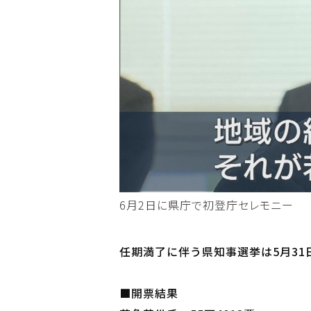
6月2日に県庁で初登庁セレモニー
任期満了に伴う県知事選挙は5月3
■開票結果