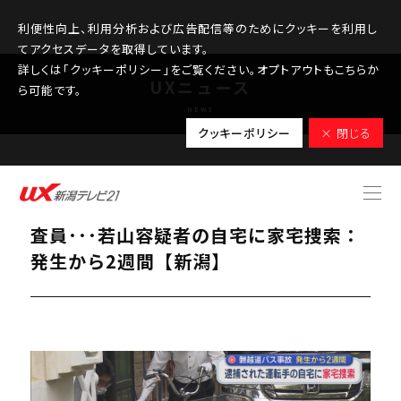
利便性向上、利用分析および広告配信等のためにクッキーを利用し
てアクセスデータを取得しています。
詳しくは「クッキーポリシー」をご覧ください。オプトアウトもこちらか
UXニュース
ら可能です。
NEWS
クッキーポリシー
× 閉じる
2026.05.20
【磐越道バス事故】車を入念に調べる捜
査員･･･若山容疑者の自宅に家宅捜索：
発生から2週間【新潟】