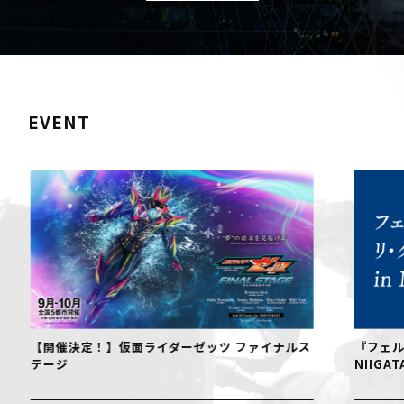
EVENT
【開催決定！】仮面ライダーゼッツ ファイナルス
『フェル
テージ
NIIGAT