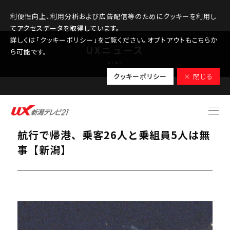
利便性向上、利用分析および広告配信等のためにクッキーを利用し
てアクセスデータを取得しています。
詳しくは「クッキーポリシー」をご覧ください。オプトアウトもこちらか
UXニュース
ら可能です。
NEWS
クッキーポリシー
× 閉じる
2026.03.24
【続報】座礁した高速船「きらら」自力
航行で帰港、乗客26人と乗組員5人は無
事【新潟】