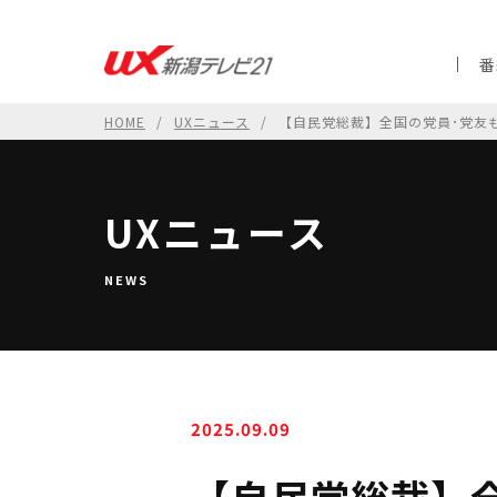
番
HOME
UXニュース
【自民党総裁】全国の党員･党友も
UXニュース
NEWS
2025.09.09
【自民党総裁】