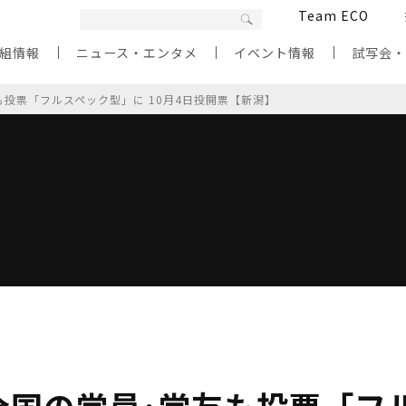
Team ECO
組情報
ニュース・エンタメ
イベント情報
試写会
投票「フルスペック型」に 10月4日投開票【新潟】
全国の党員･党友も投票「フ