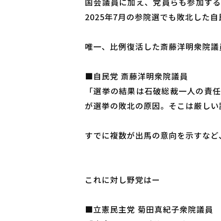
国会議員に加え、党員らも参加する総
2025年7月の参院選でも敗北した
唯一、比例復活した斎藤洋明衆院議
■自民党 斎藤洋明衆院議員
「選挙の結果は石破総裁一人の責任
が選挙の敗北の原因。そこは厳しい
すでに複数が出馬の意向を示すなど
これに対し野党はー
■立憲民主党 菊田真紀子衆院議員