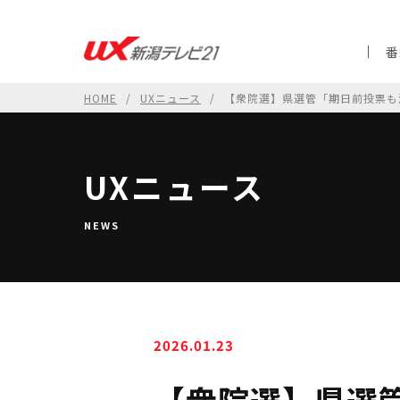
番
HOME
UXニュース
【衆院選】県選管「期日前投票も
UXニュース
NEWS
2026.01.23
【衆院選】県選