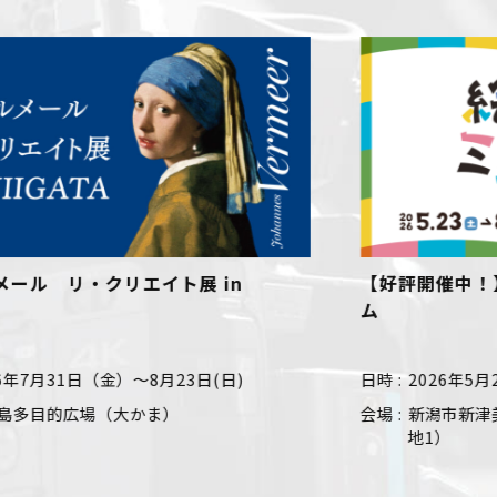
【好評開催中！】おでかけ！絵本ミュージア
【好
ム
人で
日時
2026年5月23日（土）～8月30日（日）
日時
会場
新潟市新津美術館（新潟市秋葉区蒲ヶ沢109番
会場
地1）