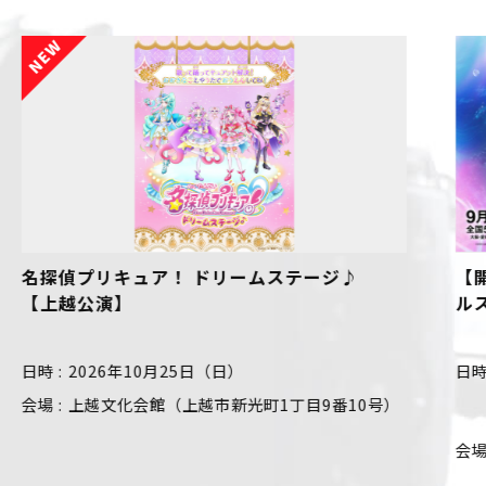
ジ♪
【開催決定！】仮面ライダーゼッツ ファイナ
ルステージ
日時
2026年10月10日（土）（1回目）開演
10:00 （2回目）開演13:15 （3回目）開演
10号）
16:30 ※3回公演
会場
新潟県民会館 （新潟市中央区一番堀通町3-
13）