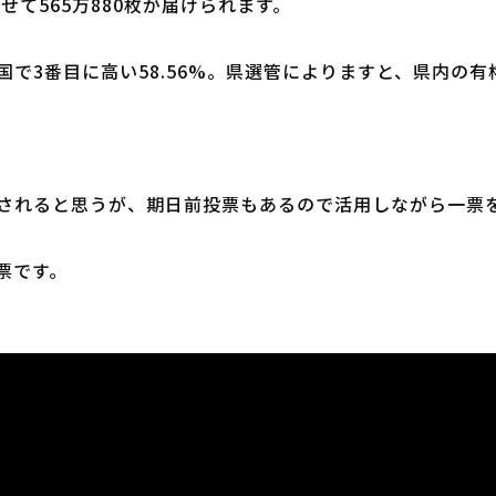
せて565万880枚が届けられます。
3番目に高い58.56%。県選管によりますと、県内の有権者数は
されると思うが、期日前投票もあるので活用しながら一票
票です。