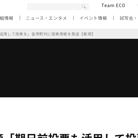
Team ECO
組情報
ニュース・エンタメ
イベント情報
試写会
活用して投票を」各市町村に投票用紙を発送【新潟】
管「期日前投票も活用して投