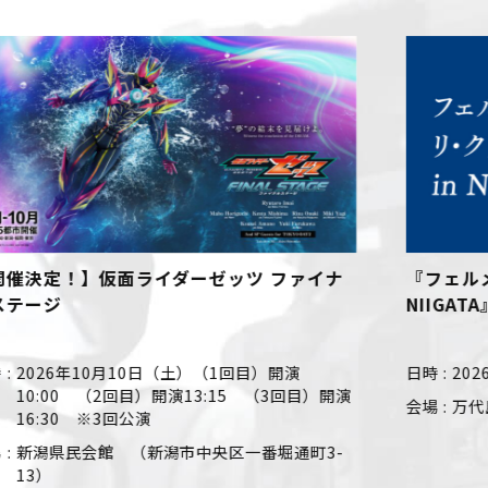
『フェルメール リ・クリエイト展 in
NIIGATA』
日時
2026年7月31日（金）～8月23日(日)
会場
万代島多目的広場（大かま）