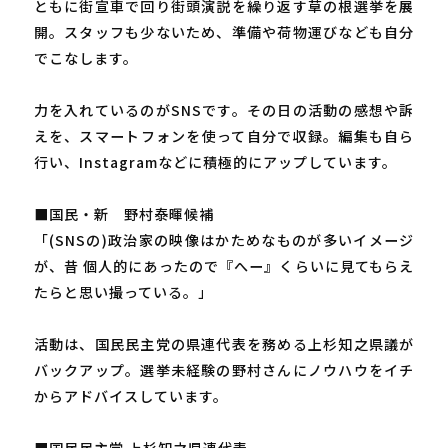
ともに街宣車で回り街頭演説を繰り返す草の根選挙を展
開。スタッフも少ないため、準備や荷物運びなども自分
でこなします。
力を入れているのがSNSです。その日の活動の感想や訴
えを、スマートフォンを使って自分で収録。編集も自ら
行い、Instagramなどに積極的にアップしています。
■国民・新 野村泰暉候補
「(SNSの)政治家の映像はかためなものが多いイメージ
が、昔 個人的にあったので『へー』くらいに見てもらえ
たらと思い撮っている。」
活動は、国民民主党の県連代表を務める上杉知之県議が
バックアップ。選挙未経験の野村さんにノウハウをイチ
からアドバイスしています。
■国民民主党 上杉知之県連代表