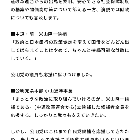
道改革連合からの出馬を表明。安心できる社会保障制度
の構築や物価高対策について訴える一方、演説では財政
についても言及します。
■中道・前 米山隆一候補
「政府と日本銀行の政策協定を変えて国債をどんどん出
してばらまくことはやめて、ちゃんと持続可能な財政に
していく。」
公明党の議員も応援に駆けつけました。
■公明党県本部 小山進幹事長
「まっとうな政治に取り組んでいけるのが、米山隆一候
補である。(中道改革連合から)立候補した候補者全員を
応援する。しっかりと我々も支えていきたい。」
しかし、公明党はこれまで自民党候補を応援してきたた
め、米山さんへの支援に消極的な議員もいるといいま