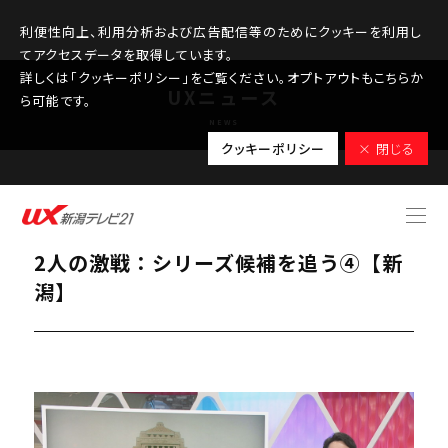
利便性向上、利用分析および広告配信等のためにクッキーを利用し
てアクセスデータを取得しています。
詳しくは「クッキーポリシー」をご覧ください。オプトアウトもこちらか
UXニュース
ら可能です。
NEWS
クッキーポリシー
× 閉じる
2026.02.04
【衆院選｜新潟4区】元職と前職に新人
2人の激戦：シリーズ候補を追う④【新
潟】