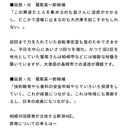
■自民・元 鷲尾英一郎候補
「この寒波だと人を集めるのも皆さんに迷惑がかかる
し、どこかで道端に止まるのも大渋滞を起こすかもしれ
ない。」
前回まで力を入れていた自転車街宣も雪のためできませ
ん。平日を中心にあいさつ回りを強化。かつて旧2区を
地元としていた鷲尾さんは柏崎市などには強固な地盤を
築いていますが、大票田の長岡市での浸透が課題です。
■自民・元 鷲尾英一郎候補
「技術開発やら食料の安全供給やらでいろいろ投資をし
ていく。これが成長につながる。これは地域にも貢献す
るし、日本の成長にもつながる。」
柏崎刈羽原発が立地する新潟4区。
原発についての考えはー