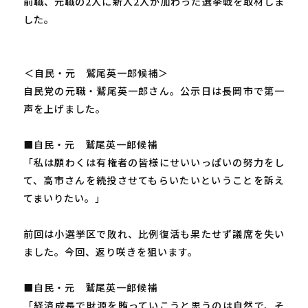
前職、元職の2人に新人2人が加わった選挙戦を取材しま
した。
―――＜自民・元 鷲尾英一郎候補＞
自民党の元職・鷲尾英一郎さん。公示日は長岡市で第一
声を上げました。
■自民・元 鷲尾英一郎候補
「私は願わくは有権者の皆様にせいいっぱいの努力をし
て、高市さんを続投させてもらいたいということを訴え
てまいりたい。」
前回は小選挙区で敗れ、比例復活も果たせず議席を失い
ました。今回、返り咲きを狙います。
■自民・元 鷲尾英一郎候補
「経済成長で財源を賄っていこうと思うのは自然で、そ