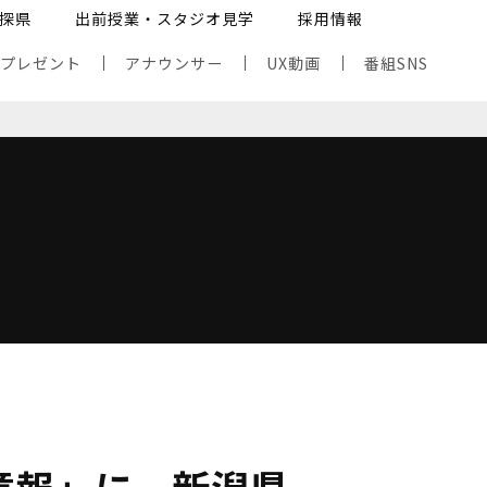
探県
出前授業・スタジオ見学
採用情報
・プレゼント
アナウンサー
UX動画
番組SNS
】
意報」に、新潟県