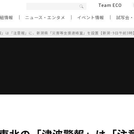
Team ECO
組情報
ニュース・エンタメ
イベント情報
試写会
報」は「注意報」に、新潟県「災害等支援連絡室」を設置【新潟･9日午前3時
･東北の「津波警報」は「注