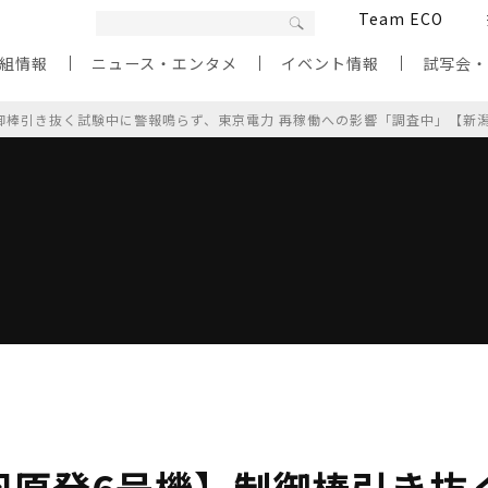
Team ECO
組情報
ニュース・エンタメ
イベント情報
試写会
御棒引き抜く試験中に警報鳴らず、東京電力 再稼働への影響「調査中」【新
羽原発6号機】制御棒引き抜