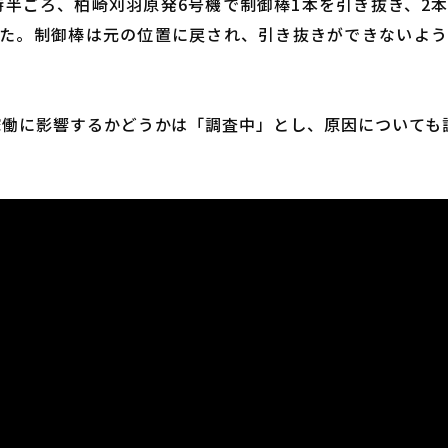
1時半ごろ、柏崎刈羽原発6号機で制御棒1本を引き抜き、2
た。制御棒は元の位置に戻され、引き抜きができないよ
再稼働に影響するかどうかは「調査中」とし、原因についても