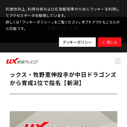
利便性向上、利用分析および広告配信等のためにクッキーを利用し
てアクセスデータを取得しています。
詳しくは「クッキーポリシー」をご覧ください。オプトアウトもこちらか
UXニュース
ら可能です。
NEWS
クッキーポリシー
× 閉じる
2025.10.23
【速報｜プロ野球ドラフト会議】オイシ
ックス・牧野憲伸投手が中日ドラゴンズ
から育成1位で指名【新潟】