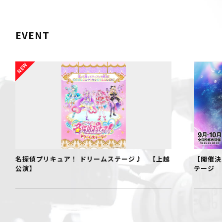
EVENT
名探偵プリキュア！ ドリームステージ♪ 【上越
【開催決
公演】
テージ