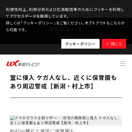
利便性向上、利用分析および広告配信等のためにクッキーを利用し
てアクセスデータを取得しています。
詳しくは「クッキーポリシー」をご覧ください。オプトアウトもこちらか
UXニュース
ら可能です。
NEWS
クッキーポリシー
× 閉じる
2025.09.20
クマがガラスを割り中へ･･･住宅の風除
室に侵入 ケガ人なし、近くに保育園も
あり周辺警戒【新潟・村上市】
約40m離れた場所に保育園も