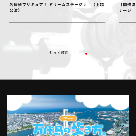
名探偵プリキュア！ ドリームステージ♪ 【上越
【開催決
公演】
テージ
もっと読む