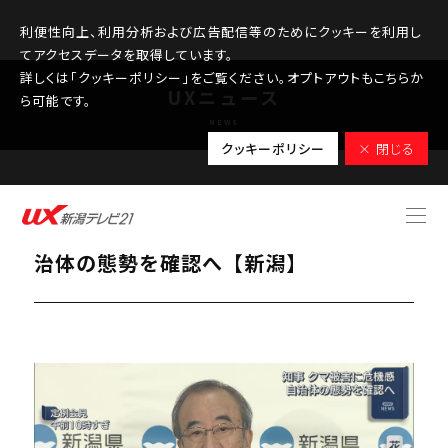
利便性向上、利用分析および広告配信等のためにクッキーを利用し
てアクセスデータを取得しています。
詳しくは「クッキーポリシー」をご覧ください。オプトアウトもこちらか
UXニュース
ら可能です。
NEWS
クッキーポリシー
× 閉じる
2025.10.29
クマ被害に危機感「ただならぬ事態」自
治体の態勢を確認へ【新潟】