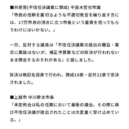
■共産党(不信任決議案に賛成) 平良木哲也市議
「市民の信頼を裏切るような不適切発言を繰り返す方に
は、17万市民の頂点に立つ市長という重責を担ってもら
うわけにはいかない。」
一方、反対する議員は「不信任決議案の提出の趣旨・案
文に異論はないが、補正予算案などの採決が行われない
まま閉会するおそれがある」と話しました。
採決は無記名投票で行われ、賛成10票・反対22票で否決
されました。
■上越市 中川幹太市長
「本定例会は私の任期において最後の議会。その際に再
び不信任決議が提出されたことは大変重く受け止めてい
る。」