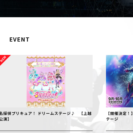
EVENT
越
【開催決定！】仮面ライダーゼッツ ファイナルス
『フ
テージ
NII