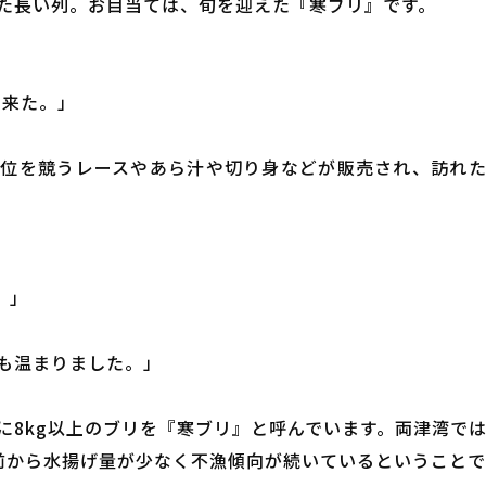
た長い列。お目当ては、旬を迎えた『寒ブリ』です。
て来た。」
位を競うレースやあら汁や切り身などが販売され、訪れ
。」
も温まりました。」
に8kg以上のブリを『寒ブリ』と呼んでいます。両津湾では
前から水揚げ量が少なく不漁傾向が続いているということで