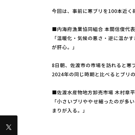
今回は、事前に寒ブリを100本近
■内海府漁業協同組合 本間信俊代
「温暖化・気候の悪さ・逆に温かす
が肝心。」
8日朝、佐渡市の市場を訪れると寒
2024年の同じ時期と比べるとブリ
■佐渡水産物地方卸売市場 木村章
「小さいブリややせ細ったのが多い
まりが入る。」