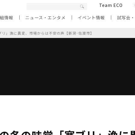
Team ECO
組情報
ニュース・エンタメ
イベント情報
試写会
寒ブリ」漁に異変、市場からは不安の声【新潟･佐渡市】
渡の冬の味覚「寒ブリ」漁に