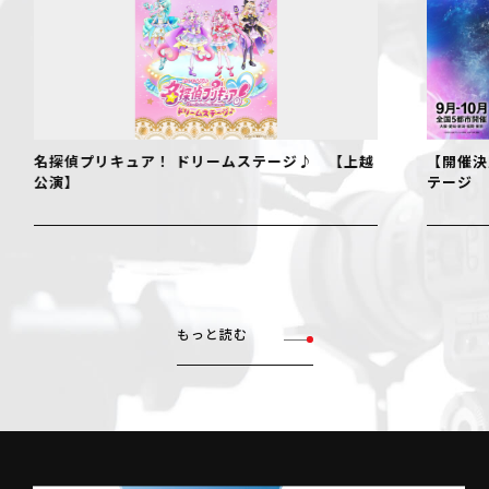
名探偵プリキュア！ ドリームステージ♪ 【上越
【開催決
公演】
テージ
もっと読む