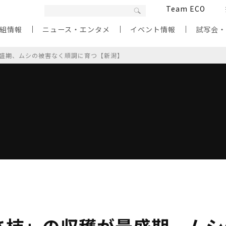
Team ECO
組情報
ニュース・エンタメ
イベント情報
試写会
盛期、ムシの被害なく順調に育つ【新潟】
さ柿」の収穫が最盛期、ムシ