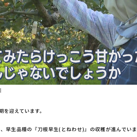
穫
期を迎えています。
、早生品種の『刀根早生(とねわせ)』の収穫が進んでい