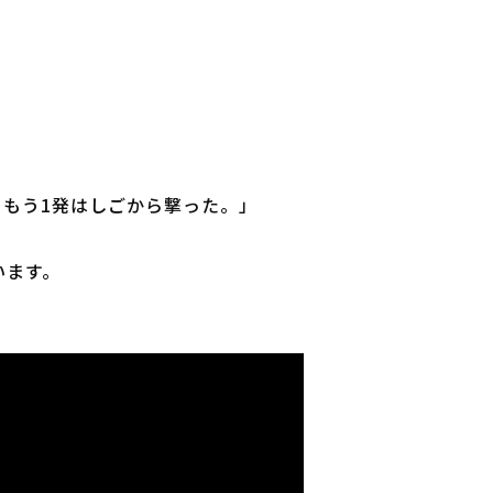
、もう1発はしごから撃った。」
います。