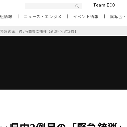
Team ECO
組情報
ニュース・エンタメ
イベント情報
試写会
「緊急銃猟」約5時間後に捕獲【新潟･阿賀野市】
･･県内2例目の「緊急銃猟