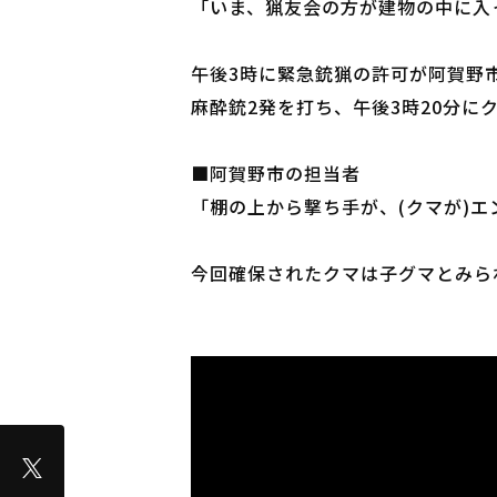
「いま、猟友会の方が建物の中に入
午後3時に緊急銃猟の許可が阿賀野
麻酔銃2発を打ち、午後3時20分に
■阿賀野市の担当者
「棚の上から撃ち手が、(クマが)
今回確保されたクマは子グマとみら