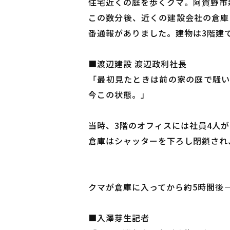
住宅近くの庭を歩くクマ。阿賀野市
この数分後、近くの建設会社の倉庫に
番通報がありました。建物は3階建
■渡辺建設 渡辺政利社長
「最初見たときは前の家の庭で騒い
今この状態。」
当時、3階のオフィスには社員4人
倉庫はシャッターを下ろし閉鎖され
クマが倉庫に入ってから約5時間後
■入澤芽生記者