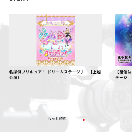
名探偵プリキュア！ ドリームステージ♪ 【上越
【開催決
公演】
テージ
もっと読む