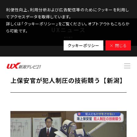
利便性向上、利用分析および広告配信等のためにクッキーを利用し
てアクセスデータを取得しています。
詳しくは「クッキーポリシー」をご覧ください。オプトアウトもこちらか
UXニュース
ら可能です。
NEWS
クッキーポリシー
× 閉じる
2025.11.11
刃物を持った犯人を警棒で制圧など 海
上保安官が犯人制圧の技術競う【新潟】