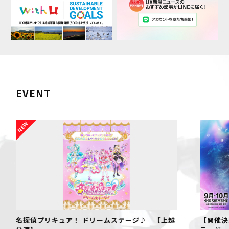
EVENT
名探偵プリキュア！ ドリームステージ♪ 【上越
【開催決