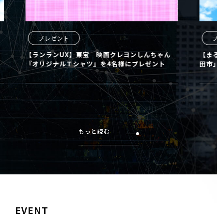
プレゼント
プレ
【ランランUX】東宝 映画クレヨンしんちゃん
【まるど
『オリジナルＴシャツ』を4名様にプレゼント
田市」の
もっと読む
EVENT