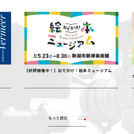
【好評開催中！】おでかけ！絵本ミュージアム
【好評開
でデザイ
もっと読む