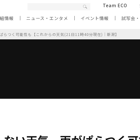
Team ECO
組情報
ニュース・エンタメ
イベント情報
試写会
らつく可能性も【これからの天気(21日11時40分現在)｜新潟】
しない天気、雨がぱらつく可