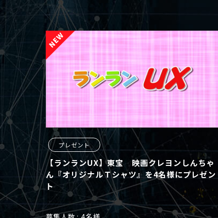
プレゼント
【ランランUX】東宝 映画クレヨンしんちゃ
ん『オリジナルＴシャツ』を4名様にプレゼン
ト
募集人数
4名様