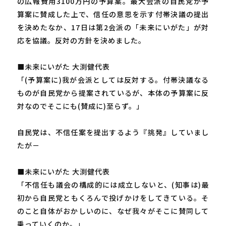
の広報費用3100万円の予算案。最大会派の自民党が予
算案に賛成した上で、信任の意思を示す付帯決議の提出
を決めたなか、17日は第2会派の「未来にいがた」が対
応を協議。反対の方針を決めました。
■未来にいがた 大渕健代表
「(予算案に)我が会派としては反対する。付帯決議なる
ものが自民党から提案されているが、本体の予算案に反
対なのでそこにも(賛成に)至らず。」
自民党は、不信任案を提出するよう『挑発』していまし
たが－
■未来にいがた 大渕健代表
「不信任も議会の構成的には成立しないと、(知事は)最
初から自民党ともくろんで投げかけをしてきている。そ
のこと自体がおかしいのに、なぜ我々がそこに賛同して
乗っていくのか。」