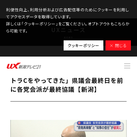
利便性向上、利用分析および広告配信等のためにクッキーを利用し
てアクセスデータを取得しています。
詳しくは「クッキーポリシー」をご覧ください。オプトアウトもこちらか
UXニュース
ら可能です。
NEWS
クッキーポリシー
× 閉じる
2025.12.17
原発再稼働と知事の信任が確実に「ウル
トラCをやってきた」県議会最終日を前
に各党会派が最終協議【新潟】